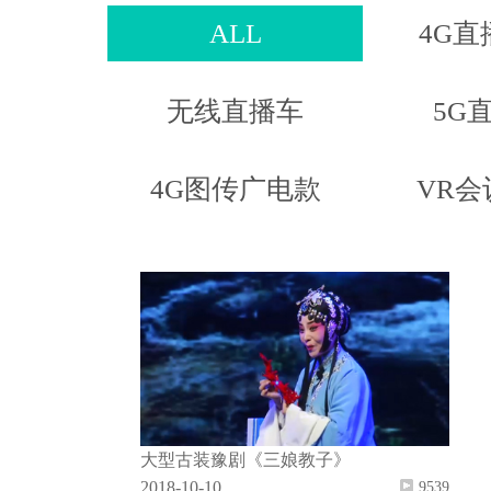
ALL
4G直
无线直播车
5G
4G图传广电款
VR会
大型古装豫剧《三娘教子》
2018-10-10
9539