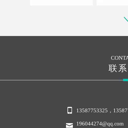
CONTA
联系
13587753325，13587
196044274@qq.com